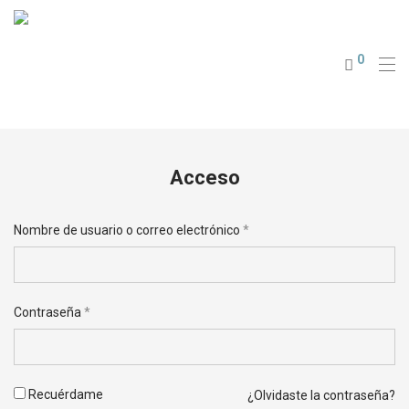
0
Acceso
Nombre de usuario o correo electrónico
*
Dirección de correo electrónico
*
Contraseña
*
Your personal data will be used to support your experience
Recuérdame
¿Olvidaste la contraseña?