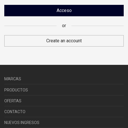
throughout this website, to manage access to your account, and
for other purposes described in our
política de privacidad
.
Acceso
or
Registrarse
Create an account
or
MARCAS
PRODUCTOS
OFERTAS
CONTACTO
NUEVOS INGRESOS